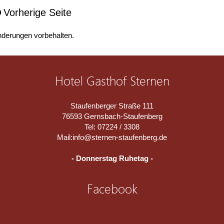
Vorherige Seite
derungen vorbehalten.
Hotel Gasthof Sternen
Staufenberger Straße 111
76593 Gernsbach-Staufenberg
Tel: 07224 / 3308
Mail:
info@sternen-staufenberg.de
- Donnerstag Ruhetag -
Facebook