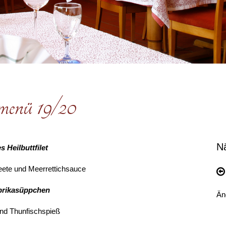
rmenü 19/20
N
 Heilbuttfilet
eete und Meerrettichsauce
prikasüppchen
Än
nd Thunfischspieß