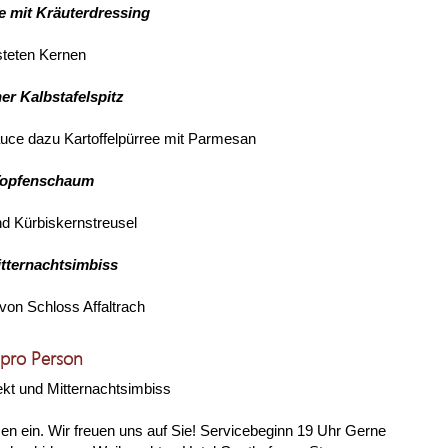
e mit Kräuterdressing
steten Kernen
er Kalbstafelspitz
auce dazu Kartoffelpürree mit Parmesan
Topfenschaum
nd Kürbiskernstreusel
itternachtsimbiss
von Schloss Affaltrach
 pro Person
ekt und Mitternachtsimbiss
en ein. Wir freuen uns auf Sie! Servicebeginn 19 Uhr Gerne
Der