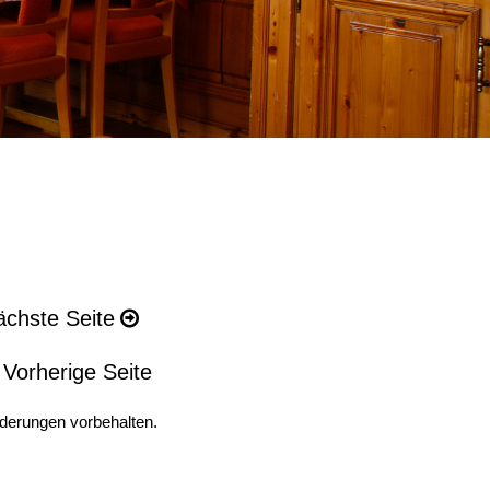
Silvestermenü 18
ächste Seite
Gebratenes Doradenfilet
mit destrukturierter Frühlingsrolle, Koriande
Vorherige Seite
Kraftbrühe vom heimischen W
derungen vorbehalten.
mit dreierlei Klößchen (Trüffel, Wacholder,